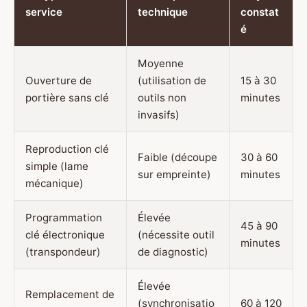
service
technique
constat
é
Moyenne
Ouverture de
(utilisation de
15 à 30
portière sans clé
outils non
minutes
invasifs)
Reproduction clé
Faible (découpe
30 à 60
simple (lame
sur empreinte)
minutes
mécanique)
Programmation
Élevée
45 à 90
clé électronique
(nécessite outil
minutes
(transpondeur)
de diagnostic)
Élevée
Remplacement de
(synchronisatio
60 à 120